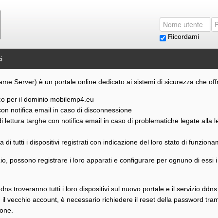
Ricordami
i
erver) è un portale online dedicato ai sistemi di sicurezza che offre agl
co per il dominio mobilemp4.eu
con notifica email in caso di disconnessione
i lettura targhe con notifica email in caso di problematiche legate alla l
di tutti i dispositivi registrati con indicazione del loro stato di funzion
izio, possono registrare i loro apparati e configurare per ognuno di essi i
ddns troveranno tutti i loro dispositivi sul nuovo portale e il servizio ddns 
 il vecchio account, è necessario richiedere il reset della password tra
ione.